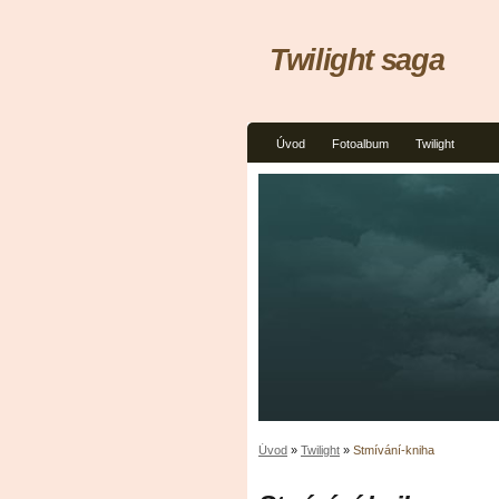
Twilight saga
Úvod
Fotoalbum
Twilight
Úvod
»
Twilight
»
Stmívání-kniha