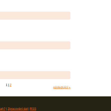
1
|
2
následující »
sah?
|
Zpracování dat
|
RSS