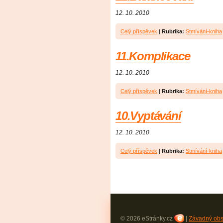
12. 10. 2010
Celý příspěvek
|
Rubrika:
Stmívání-kniha
11.Komplikace
12. 10. 2010
Celý příspěvek
|
Rubrika:
Stmívání-kniha
10.Vyptávání
12. 10. 2010
Celý příspěvek
|
Rubrika:
Stmívání-kniha
© 2026 eStránky.cz
|
Závadný ob